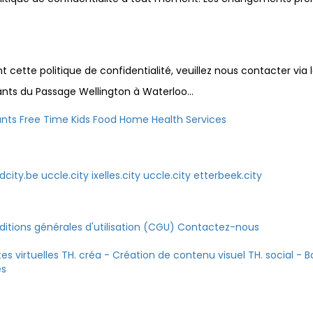
ette politique de confidentialité, veuillez nous contacter via le
ts du Passage Wellington à Waterloo...
ants
Free Time
Kids
Food
Home
Health
Services
udcity.be
uccle.city
ixelles.city
uccle.city
etterbeek.city
itions générales d'utilisation (CGU)
Contactez-nous
tes virtuelles
TH. créa - Création de contenu visuel
TH. social - 
es