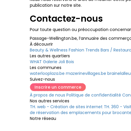
publication sur notre site.
Contactez-nous
Pour toute question ou préoccupation concernant c
Passage-Wellington.be, l’annuaire des commerçan
À découvrir
Beauty & Wellness
Fashion
Trends
Bars / Restaur
Les autres quartiers
WHAT Galerie
Joli Bois
Les communes
waterlooplaza.be
mazerinevillages.be
brainelalle
Suivez-nous
Inscrire un commerce
À propos de nous
Politique de confidentialité
Cond
Nos autres services
TH. web - Création de sites internet
TH. 360 - Visi
de réservation des emplacements pour brocant
Notre réseau