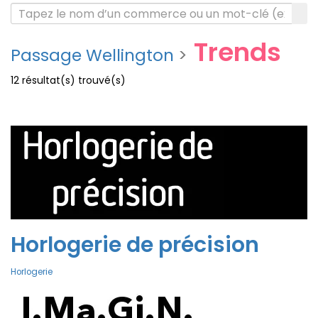
Trends
Passage Wellington
>
12
résultat(s) trouvé(s)
Voir les commerces à la une
Voir tous les
commerces
Horlogerie de précision
Horlogerie