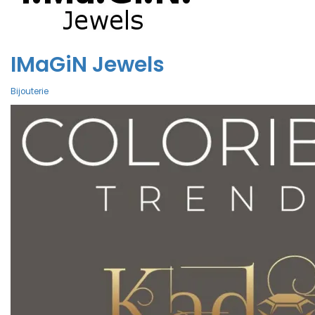
IMaGiN Jewels
Bijouterie